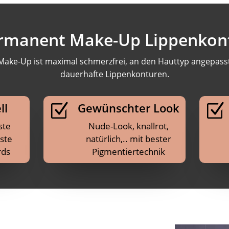
rmanent Make-Up Lippenkon
Make-Up ist maximal schmerzfrei, an den Hauttyp angepasst 
dauerhafte Lippenkonturen.
ll
Gewünschter Look
Z
Z
ste
Nude-Look, knallrot,
ste
natürlich,.. mit bester
rds
Pigmentiertechnik