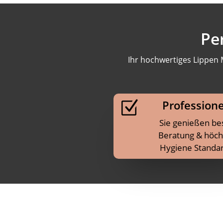
Pe
Ihr hochwertiges Lippen 
Professione
Z
Sie genießen be
Beratung & höch
Hygiene Standa