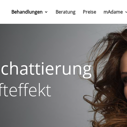
Behandlungen
Beratung
Preise
mAdame
schattierung
teffekt