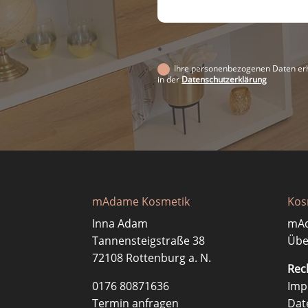
*
Ihre personenbezogenen Daten erhe
in der
Datenschutzerklärung
mAdame Kosmetik
Kos
Inna Adam
mA
Tannensteigstraße 38
Übe
72108 Rottenburg a. N.
Rec
0176 80871636
Imp
Termin anfragen
Dat