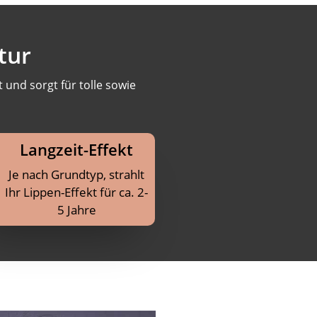
tur
und sorgt für tolle sowie
Langzeit-Effekt
Je nach Grundtyp, strahlt
Ihr Lippen-Effekt für ca. 2-
5 Jahre